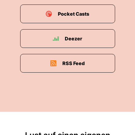
00:02:13: Eigentlich spiegelt die Musik das
Pocket Casts
Chaos unserer Welt gerade wieder oder?
00:02:17: Ja ich bin absolut deine Meinung und
es ist auch schwer sein Platz da zu finden!
Deezer
00:02:23: zu entscheiden, wollen wir mitmachen
in diesem Chaos oder wollen wir eben ruhiger
RSS Feed
werden?
00:02:27: Ich glaube das ist das Thema.
00:02:29: Können wir heutzutage in unserer
Gesellschaft Zeit nehmen?
00:02:33: dem Klang und der Suche nach
Klangen an, also wenn ich einfach mal so gucke
was es alles gibt.