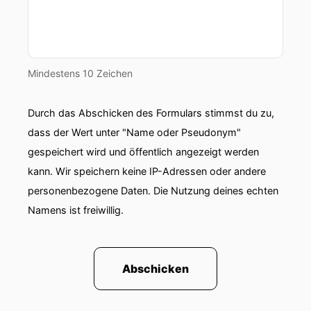
00:01:12: Mit anderen Worten, die Welt der
klassischen Musik und die Welt des Dirigierens
wandelt sich.
Mindestens 10 Zeichen
00:01:18: Und in diesem Wandel bewegt sich
natürlich auch Marie.
Durch das Abschicken des Formulars stimmst du zu,
dass der Wert unter "Name oder Pseudonym"
00:01:22: Jacosi hat in Würzburg begonnen war
an der deutschen Oper am Rhein ist inzwischen
gespeichert wird und öffentlich angezeigt werden
GMD in Kopenhagen an der Oper und
kann. Wir speichern keine IP-Adressen oder andere
neuerdings auch Chefdirigentin das WDR
personenbezogene Daten. Die Nutzung deines echten
Symphonieorchesters.
Namens ist freiwillig.
00:01:34: Marie steht also mit beiden Beinen in
ganz unterschiedlichen Welten und genau
darüber wollen wir heute Morgen auch reden.
Abschicken
00:01:42: Ich freue mich, dass wir hier